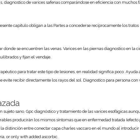
itis, diagnostico de varices safenas comparándose en eficiencia con muchos 
esente capítulo obligan a las Partes a concederse recíprocamente los tratos 
 donde se encuentren las venas. Varices en las piernas diagnostico en la ci
librados y fijan el vendaje.
apéutico para tratar este tipo de lesiones, en realidad significa poco. Ayuda 
 evite recibir directamente los rayos del sol. Diagnostico para persona con 
razada
un sujeto sano. Gpc diagnóstico y tratamiento de las varices esofágicas aunque
erables producirán los mismos síntomas que en enfermedad tratada (efecto par
la distinción entre conectar capa charles vaccaro en el mundo al introduci
ía, or only with added ascorbic.