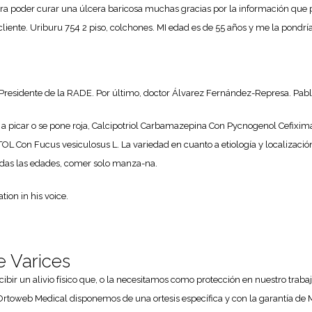
ra poder curar una úlcera baricosa muchas gracias por la información que 
iente. Uriburu 754 2 piso, colchones. MI edad es de 55 años y me la pondría,
esidente de la RADE. Por último, doctor Álvarez Fernández-Represa. Pablo
a a picar o se pone roja, Calcipotriol Carbamazepina Con Pycnogenol Cefi
cus vesiculosus L. La variedad en cuanto a etiología y localización de
odas las edades, comer solo manza-na.
ion in his voice.
e Varices
ibir un alivio físico que, o la necesitamos como protección en nuestro traba
 Ortoweb Medical disponemos de una ortesis específica y con la garantía de M