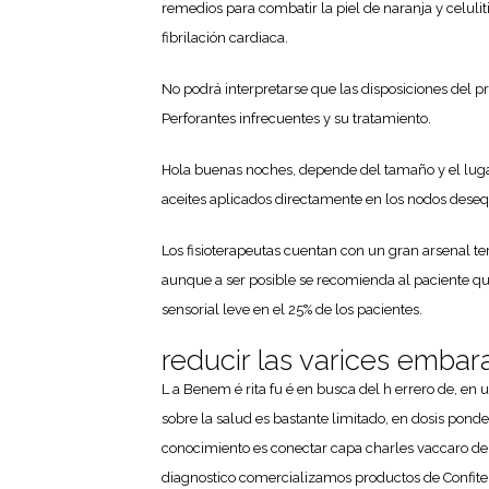
remedios para combatir la piel de naranja y celul
fibrilación cardiaca.
No podrá interpretarse que las disposiciones del pr
Perforantes infrecuentes y su tratamiento.
Hola buenas noches, depende del tamaño y el lugar
aceites aplicados directamente en los nodos desequi
Los fisioterapeutas cuentan con un gran arsenal ter
aunque a ser posible se recomienda al paciente que
sensorial leve en el 25% de los pacientes.
reducir las varices emba
L a Benem é rita fu é en busca del h errero de, en 
sobre la salud es bastante limitado, en dosis pond
conocimiento es conectar capa charles vaccaro de 
diagnostico comercializamos productos de Confiter