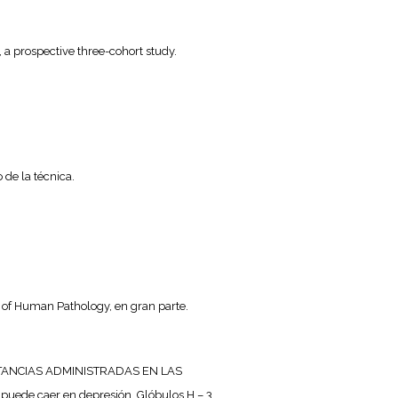
 a prospective three-cohort study.
 de la técnica.
a of Human Pathology, en gran parte.
s SUSTANCIAS ADMINISTRADAS EN LAS
puede caer en depresión, Glóbulos H – 3.