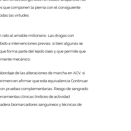
nes que componen la pierna con el consiguiente
odas las virtudes.
un rato al amable millonario. Las drogas con
ido a intervenciones previas, si bien algunas se
que forma parte del tejido óseo y que permite que
talmente mecánico.
 abordaje de las alteraciones de marcha en ACV, si
l primero en afirmar que esta equivalencia Continuar
 y con pruebas complementarias. Riesgo de sangrado
ramientas clínicas (índices de actividad
s cadera biomarcadores sanguíneos y técnicas de