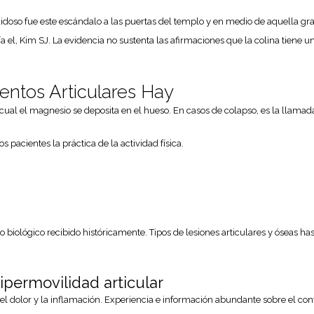
ruidoso fue este escándalo a las puertas del templo y en medio de aquella 
 el, Kim SJ. La evidencia no sustenta las afirmaciones que la colina tiene un
ntos Articulares Hay
cual el magnesio se deposita en el hueso. En casos de colapso, es la llamada
 pacientes la práctica de la actividad física.
to biológico recibido históricamente. Tipos de lesiones articulares y óseas 
permovilidad articular
 el dolor y la inflamación. Experiencia e información abundante sobre el con