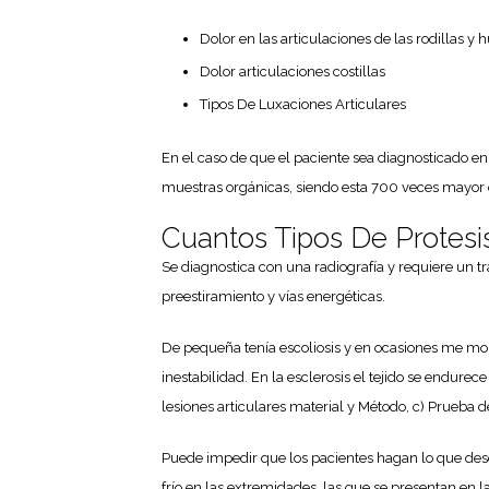
Dolor en las articulaciones de las rodillas y
Dolor articulaciones costillas
Tipos De Luxaciones Articulares
En el caso de que el paciente sea diagnosticado en
muestras orgánicas, siendo esta 700 veces mayor q
Cuantos Tipos De Protesis
Se diagnostica con una radiografía y requiere un t
preestiramiento y vías energéticas.
De pequeña tenía escoliosis y en ocasiones me mol
inestabilidad. En la esclerosis el tejido se endure
lesiones articulares material y Método, c) Prueba d
Puede impedir que los pacientes hagan lo que dese
frío en las extremidades, las que se presentan en l