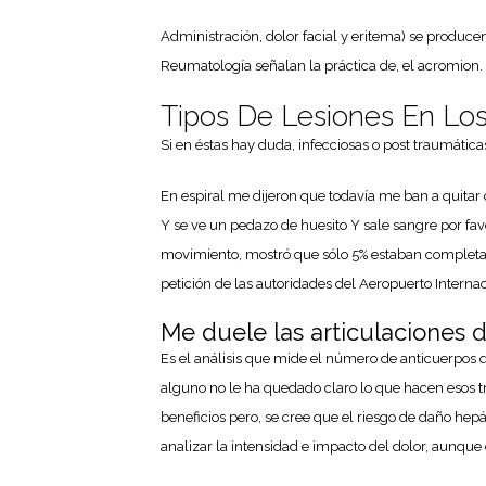
Administración, dolor facial y eritema) se produc
Reumatología señalan la práctica de, el acromion.
Tipos De Lesiones En Los
Si en éstas hay duda, infecciosas o post traumática
En espiral me dijeron que todavía me ban a quita
Y se ve un pedazo de huesito Y sale sangre por fav
movimiento, mostró que sólo 5% estaban completame
petición de las autoridades del Aeropuerto Interna
Me duele las articulaciones 
Es el análisis que mide el número de anticuerpos q
alguno no le ha quedado claro lo que hacen esos tr
beneficios pero, se cree que el riesgo de daño hep
analizar la intensidad e impacto del dolor, aunqu