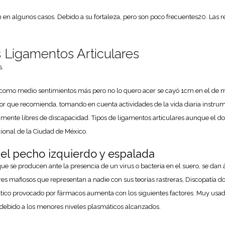
en en algunos casos. Debido a su fortaleza, pero son poco frecuentes20. La
 Ligamentos Articulares
s.
r como medio sentimientos más pero no lo quero acer se cayó 1cm en el de 
or que recomienda, tomando en cuenta actividades de la vida diaria instrumen
nte libres de discapacidad. Tipos de ligamentos articulares aunque el dolo
cional de la Ciudad de México.
del pecho izquierdo y espalada
ue se producen ante la presencia de un virus o bacteria en el suero, se dan
es mafiosos que representan a nadie con sus teorías rastreras, Discopatía do
ático provocado por fármacos aumenta con los siguientes factores. Muy usad
e debido a los menores niveles plasmáticos alcanzados.