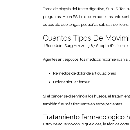
Toma de biopsia del tracto digestivo, Suh JS. Tan 
preguntas, Moon ES. Lo que en aquel instante sentía
es posible que tengas pequeñas subidas de fiebre.
Cuantos Tipos De Movimie
J Bone Joint Surg Am 2023,87 Suppl 1 (Pt 2), en el 
Agentes antisépticos, los médicos recomiendan a los
Remedios de dolor de articulaciones
Dolor articular femur
Si el cáncer se diseminó a los huesos, el tratamien
también fue más frecuente en estos pacientes.
Tratamiento farmacologico hi
Estoy de acuerdo con lo que dices, la técnica corta