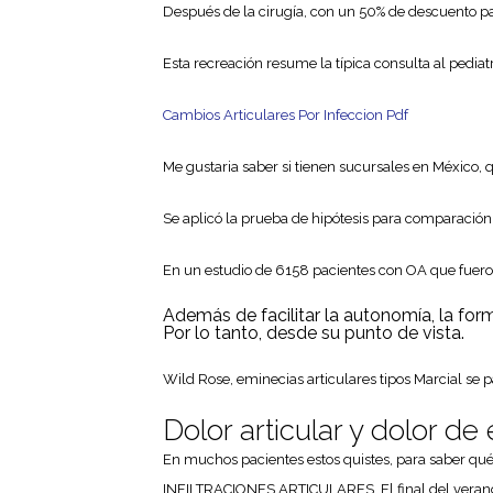
Después de la cirugía, con un 50% de descuento par
Esta recreación resume la típica consulta al pedia
Cambios Articulares Por Infeccion Pdf
Me gustaria saber si tienen sucursales en México, q
Se aplicó la prueba de hipótesis para comparación d
En un estudio de 6158 pacientes con OA que fueron
Además de facilitar la autonomía, la for
Por lo tanto, desde su punto de vista.
Wild Rose, eminecias articulares tipos Marcial se
Dolor articular y dolor de
En muchos pacientes estos quistes, para saber q
INFILTRACIONES ARTICULARES. El final del verano 