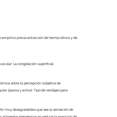
co empírico previa extracción de hemocultivos y de
scular. La congelación superficial,
tómica sobre la percepción subjetiva de
ular (pasiva y activa). Tipo de vendajes para
. Por muy desagradables que sea la sensación de
sar alimentos alergénicos no reduce la aparición de