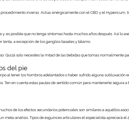
l procedimiento inverso. Actúa sinérgicamente con el CBD y el Hypericum, tipo
ca y, es posible que no tenga síntomas hasta muchos años después. Así lo as
er lenta, a excepción de los ganglios basales y tálamo.
aso. Quizá solo necesites la mitad de las bebidas que tomas normalmente pa
os del pie
po al tener los hombros adelantados o haber sufrido alguna subluxación en
. Ten en cuenta estas pautas de sentido común para mantenerte segura a ti 
 muchos de los efectos secundarios potenciales son similares a aquéllos asoc
 meta-análisis. Tipos de esguinces articulares el especialista apreciará el 