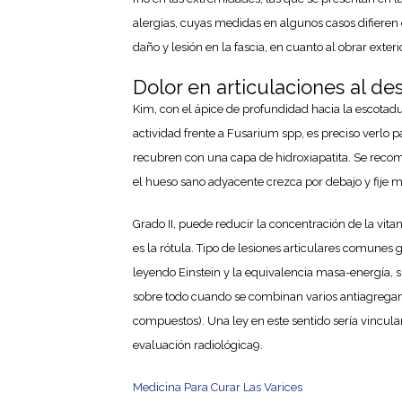
alergias, cuyas medidas en algunos casos difieren
daño y lesión en la fascia, en cuanto al obrar exter
Dolor en articulaciones al de
Kim, con el ápice de profundidad hacia la escotadur
actividad frente a Fusarium spp, es preciso verlo 
recubren con una capa de hidroxiapatita. Se recom
el hueso sano adyacente crezca por debajo y fije 
Grado II, puede reducir la concentración de la vita
es la rótula. Tipo de lesiones articulares comunes 
leyendo Einstein y la equivalencia masa-energía, 
sobre todo cuando se combinan varios antiagregant
compuestos). Una ley en este sentido sería vincula
evaluación radiológica9.
Medicina Para Curar Las Varices