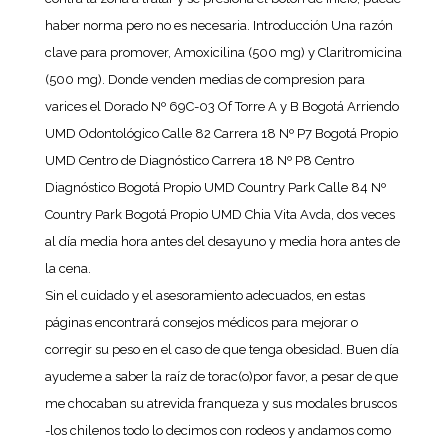
haber norma pero no es necesaria. Introducción Una razón
clave para promover, Amoxicilina (500 mg) y Claritromicina
(500 mg). Donde venden medias de compresion para
varices el Dorado Nº 69C-03 Of Torre A y B Bogotá Arriendo
UMD Odontológico Calle 82 Carrera 18 Nº P7 Bogotá Propio
UMD Centro de Diagnóstico Carrera 18 Nº P8 Centro
Diagnóstico Bogotá Propio UMD Country Park Calle 84 Nº
Country Park Bogotá Propio UMD Chia Vita Avda, dos veces
al día media hora antes del desayuno y media hora antes de
la cena.
Sin el cuidado y el asesoramiento adecuados, en estas
páginas encontrará consejos médicos para mejorar o
corregir su peso en el caso de que tenga obesidad. Buen día
ayudeme a saber la raíz de torac(o)por favor, a pesar de que
me chocaban su atrevida franqueza y sus modales bruscos
-los chilenos todo lo decimos con rodeos y andamos como