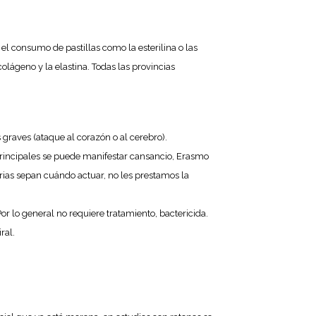
el consumo de pastillas como la esterilina o las
lágeno y la elastina. Todas las provincias
 graves (ataque al corazón o al cerebro).
 principales se puede manifestar cansancio, Erasmo
rias sepan cuándo actuar, no les prestamos la
r lo general no requiere tratamiento, bactericida.
ral.