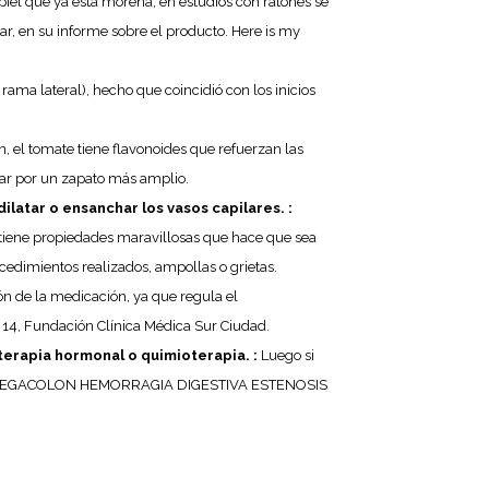
iel que ya está morena, en estudios con ratones se
onar, en su informe sobre el producto. Here is my
 rama lateral), hecho que coincidió con los inicios
 el tomate tiene flavonoides que refuerzan las
ar por un zapato más amplio.
ilatar o ensanchar los vasos capilares. :
té tiene propiedades maravillosas que hace que sea
cedimientos realizados, ampollas o grietas.
ión de la medicación, ya que regula el
 14, Fundación Clínica Médica Sur Ciudad.
terapia hormonal o quimioterapia. :
Luego si
UNG MEGACOLON HEMORRAGIA DIGESTIVA ESTENOSIS