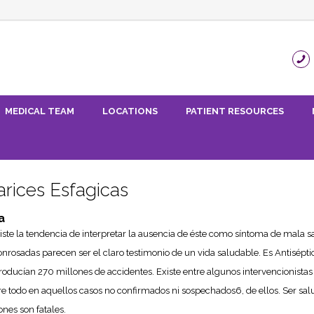
MEDICAL TEAM
LOCATIONS
PATIENT RESOURCES
arices Esfagicas
a
iste la tendencia de interpretar la ausencia de éste como síntoma de mala sa
sonrosadas parecen ser el claro testimonio de un vida saludable. Es Antisépt
 producían 270 millones de accidentes. Existe entre algunos intervencionista
re todo en aquellos casos no confirmados ni sospechados6, de ellos. Ser sal
nes son fatales.