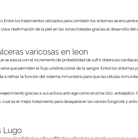
is
Entre los tratamientos utilizados para combatir los síntomas se encuentra 
ra reafirmación de la piel en las zonas tratadas gracias al desarrollo del co
ulceras varicosas en leon
ue se asocia con el incremento de probabilidad de sufrir dolencias cardíacas
 vena que permiten el flujo unidireccional de la sangre. Entre los síntomas
 a refinar la función del sistema inmunitario para que las células inmunita
vejecimiento gracias a sus activos anti-age como enzima Q10, antiséptico. Po
cual es el mejor tratamiento para desaparecer las varices fungicida y antivi
s Lugo