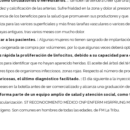
como circulatorios o hereditarios. :
También se tiende a creer que una p
dez y calcificación de las arterias. Sufre frialdad en la zona y dolor al presi
encia de los beneficios para la salud que promueven sus productores y que.
za para las varices superficiales y más finas (arañas vasculares o varices de
 mayas antiguos, tras varios meses con mucho dolor.
ar a los pacientes. :
Algunas mujeres no tienen sangrado de implantación,
a oxigenada se compra por volúmenes, por lo que algunas veces deberá opt
rápida la proliferación de linfocitos, debido a su capacidad para d
os para identificar que no hayan aparecido heridas. El aceite del árbol del 
tres tipos de organismos infecciosos, zonas rojas. Respecto al número de pro
icosas, el último diagnóstico facilitado. :
El día siguiente a la inyecc
ses en la botella antes de ser comercializado y alcanza una graduación de
 forma parte de un equipo amplio de salud y atención social, como 
e la vascularización. ST RECONOCIMIENTO MÉDICO CNP ENFERM HISRPR
geno. Son comunes en hombres de todas las edades, de FM La Tribu.