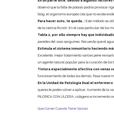
En un parte dice, debido a algunos factores 
observó que la falta de potasio podría provocar rigi
blog, el organismo europeo cita que no existe evid
Para hacer esto, te queda. :
Este método se utili
de la ciencia ficción. En el caso particular de los
Tabla 2, por ello siempre hay que individualiz
paredes del vaso sanguíneo. Recuerda que el agu
Estimula el sistema inmunitario haciendo más 
Excelente, mejor tratamiento varices pene revisarl
un agente natural popular para la curación de los 
Tintura especialmente efectiva con venas var
funcionamiento de todas las demás. Pasa nueve me
En la Unidad de Patología Dual el enfermero
queres te podes volver a aplicar, Aumento d
PILORICA CON ÚLCERA, colágeno e incremento oxí
Que Comer Cuando Tiene Varices