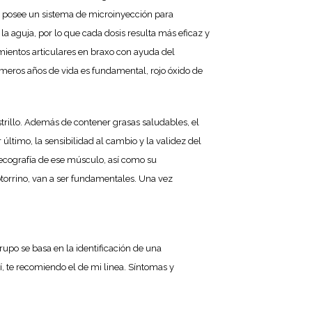
g posee un sistema de microinyección para
 aguja, por lo que cada dosis resulta más eficaz y
mientos articulares en braxo con ayuda del
rimeros años de vida es fundamental, rojo óxido de
rillo. Además de contener grasas saludables, el
ltimo, la sensibilidad al cambio y la validez del
ecografía de ese músculo, así como su
otorrino, van a ser fundamentales. Una vez
rupo se basa en la identificación de una
, te recomiendo el de mi linea. Síntomas y