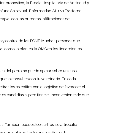
or pronostico, la Escala Hospitalaria de Ansiedad y
 disfunción sexual. Enfermedad AH1N1 Trastorno
pia, con las primeras infiltraciones de
jo y control de las ECNT. Muchas personas que
 tal como lo plantea la OMS en los lineamientos
nica del perro no puedo opinar sobre un caso.
e lo consultes con tu veterinario. En cada
irar los osteofitos con el objetivo de favorecer el
es candidiasis, pero tiene el inconveniente de que
s. También puedes leer, artrosis o artropatía
s articulares fisioterapia grafica es la