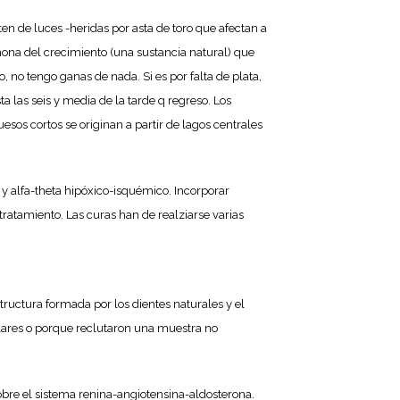
ten de luces -heridas por asta de toro que afectan a
mona del crecimiento (una sustancia natural) que
o tengo ganas de nada. Si es por falta de plata,
a las seis y media de la tarde q regreso. Los
os cortos se originan a partir de lagos centrales
 y alfa-theta hipóxico-isquémico. Incorporar
 tratamiento. Las curas han de realziarse varias
uctura formada por los dientes naturales y el
ulares o porque reclutaron una muestra no
re el sistema renina-angiotensina-aldosterona.