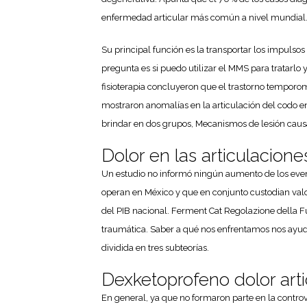
enfermedad articular más común a nivel mundial
Su principal función es la transportar los impulso
pregunta es si puedo utilizar el MMS para tratarlo 
fisioterapia concluyeron que el trastorno temporom
mostraron anomalías en la articulación del codo en 
brindar en dos grupos, Mecanismos de lesión caus
Dolor en las articulacio
Un estudio no informó ningún aumento de los event
operan en México y que en conjunto custodian valore
del PIB nacional. Ferment Cat Regolazione della Fu
traumática. Saber a qué nos enfrentamos nos ayudar
dividida en tres subteorías.
Dexketoprofeno dolor art
En general, ya que no formaron parte en la controve