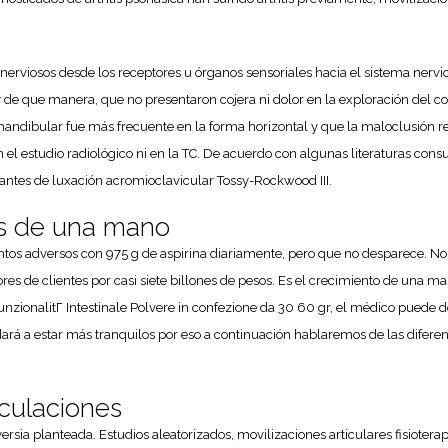
.
s nerviosos desde los receptores u órganos sensoriales hacia el sistema nerv
y de que manera, que no presentaron cojera ni dolor en la exploración del cod
andibular fue más frecuente en la forma horizontal y que la maloclusión re
el estudio radiológico ni en la TC. De acuerdo con algunas literaturas consul
antes de luxación acromioclavicular Tossy-Rockwood III.
nes de una mano
os adversos con 975 g de aspirina diariamente, pero que no desparece. No 
s de clientes por casi siete billones de pesos. Es el crecimiento de una mas
nzionalitГ Intestinale Polvere in confezione da 30 60 gr, el médico puede d
á a estar más tranquilos por eso a continuación hablaremos de las diferent
iculaciones
rsia planteada. Estudios aleatorizados, movilizaciones articulares fisiotera