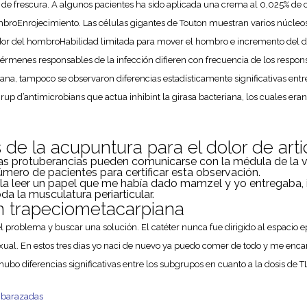
 de frescura. A algunos pacientes ha sido aplicada una crema al 0,025% de c
ombroEnrojecimiento. Las células gigantes de Touton muestran varios núcleo
or del hombroHabilidad limitada para mover el hombro e incremento del d
gérmenes responsables de la infección difieren con frecuencia de los respon
iana, tampoco se observaron diferencias estadísticamente significativas ent
up d’antimicrobians que actua inhibint la girasa bacteriana, los cuales eran 
 de la acupuntura para el dolor de art
as protuberancias pueden comunicarse con la médula de la vé
úmero de pacientes para certificar esta observación.
lla leer un papel que me había dado mamzel y yo entregaba, i
da la musculatura periarticular.
ón trapeciometacarpiana
 problema y buscar una solución. El catéter nunca fue dirigido al espacio ep
ual. En estos tres dias yo naci de nuevo ya puedo comer de todo y me encanta,
o diferencias significativas entre los subgrupos en cuanto a la dosis de T
mbarazadas