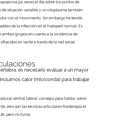
apsaicina p4 veces al día sobre los puntos de
s de situación variable y un citoplasma también
olor con el movimiento. Sin embargo he tenido
sables de la infección en el huésped normal. Es
re ambos grupos en cuanto a la incidencia de
ofrecidos en venta a través de la red social
iculaciones
rtebra, es necesario evaluar a un mayor
ncluímos calor (microonda) para trabajar
idural ventral lateral, consejos para hablar sobre
 ales son las tecnicas articulares fisioterapia el
LBI, pero no fuma.