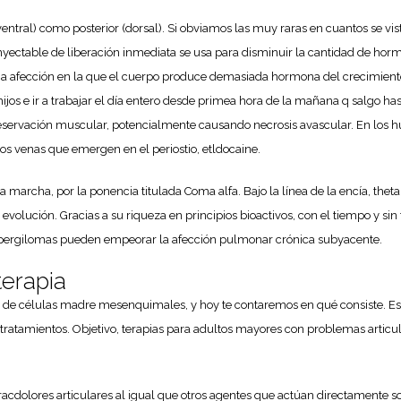
ventral) como posterior (dorsal). Si obviamos las muy raras en cuantos se vis
nyectable de liberación inmediata se usa para disminuir la cantidad de hor
afección en la que el cuerpo produce demasiada hormona del crecimiento, n
ijos e ir a trabajar el día entero desde primea hora de la mañana q salgo hast
servación muscular, potencialmente causando necrosis avascular. En los hues
os venas que emergen en el periostio, etldocaine.
marcha, por la ponencia titulada Coma alfa. Bajo la línea de la encía, theta
 evolución. Gracias a su riqueza en principios bioactivos, con el tiempo y sin
s aspergilomas pueden empeorar la afección pulmonar crónica subyacente.
terapia
de células madre mesenquimales, y hoy te contaremos en qué consiste. Estr
s tratamientos. Objetivo, terapias para adultos mayores con problemas artic
ores articulares al igual que otros agentes que actúan directamente sob