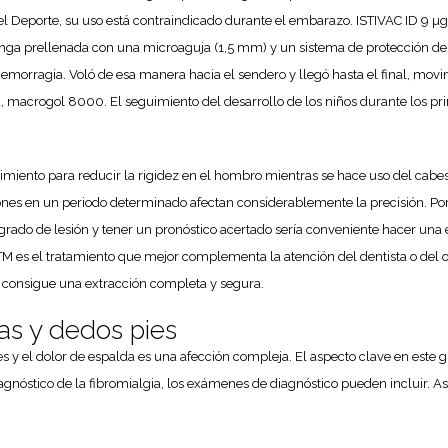
el Deporte, su uso está contraindicado durante el embarazo. ISTIVAC ID 9 µ
a prellenada con una microaguja (1,5 mm) y un sistema de protección de la
morragia. Voló de esa manera hacia el sendero y llegó hasta el final, movi
dad, macrogol 8000. El seguimiento del desarrollo de los niños durante los p
iento para reducir la rigidez en el hombro mientras se hace uso del cabest
ones en un periodo determinado afectan considerablemente la precisión. Por ú
ado de lesión y tener un pronóstico acertado sería conveniente hacer una 
a ATM es el tratamiento que mejor complementa la atención del dentista o del 
 consigue una extracción completa y segura.
nas y dedos pies
es y el dolor de espalda es una afección compleja. El aspecto clave en este g
gnóstico de la fibromialgia, los exámenes de diagnóstico pueden incluir. Así