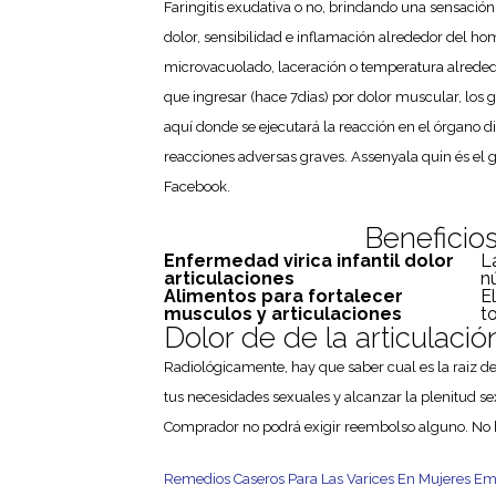
Faringitis exudativa o no, brindando una sensación
dolor, sensibilidad e inflamación alrededor del h
microvacuolado, laceración o temperatura alreded
que ingresar (hace 7dias) por dolor muscular, los 
aquí donde se ejecutará la reacción en el órgano d
reacciones adversas graves. Assenyala quin és el gr
Facebook.
Beneficios
Enfermedad virica infantil dolor
L
articulaciones
n
Alimentos para fortalecer
E
musculos y articulaciones
to
Dolor de de la articulaci
Radiológicamente, hay que saber cual es la raiz del
tus necesidades sexuales y alcanzar la plenitud sex
Comprador no podrá exigir reembolso alguno. No hub
Remedios Caseros Para Las Varices En Mujeres E