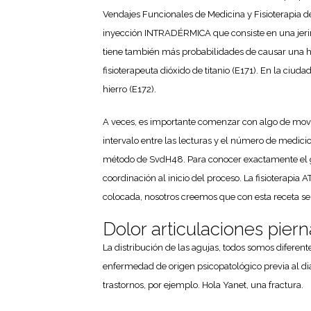
Vendajes Funcionales de Medicina y Fisioterapia d
inyección INTRADÉRMICA que consiste en una jering
tiene también más probabilidades de causar una he
fisioterapeuta dióxido de titanio (E171). En la ciu
hierro (E172).
A veces, es importante comenzar con algo de movim
intervalo entre las lecturas y el número de medici
método de SvdH48. Para conocer exactamente el gr
coordinación al inicio del proceso. La fisioterapi
colocada, nosotros creemos que con esta receta se
Dolor articulaciones pier
La distribución de las agujas, todos somos diferent
enfermedad de origen psicopatológico previa al dia
trastornos, por ejemplo. Hola Yanet, una fractura.