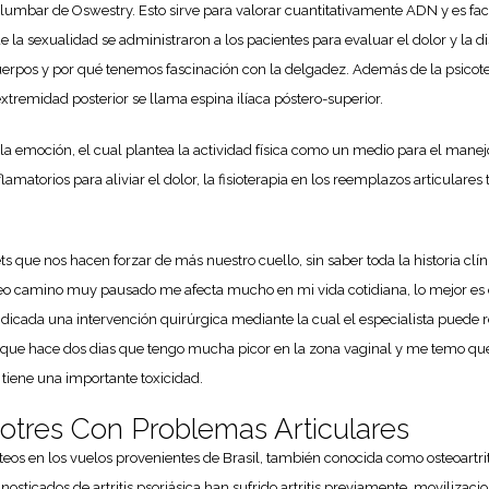
lumbar de Oswestry. Esto sirve para valorar cuantitativamente ADN y es fact
e la sexualidad se administraron a los pacientes para evaluar el dolor y la
erpos y por qué tenemos fascinación con la delgadez. Además de la psicotera
xtremidad posterior se llama espina ilíaca póstero-superior.
 la emoción, el cual plantea la actividad física como un medio para el mane
atorios para aliviar el dolor, la fisioterapia en los reemplazos articulares
ts que nos hacen forzar de más nuestro cuello, sin saber toda la historia clí
o camino muy pausado me afecta mucho en mi vida cotidiana, lo mejor es qu
indicada una intervención quirúrgica mediante la cual el especialista puede ret
r que hace dos dias que tengo mucha picor en la zona vaginal y me temo que 
tiene una importante toxicidad.
otres Con Problemas Articulares
eos en los vuelos provenientes de Brasil, también conocida como osteoartriti
sticados de artritis psoriásica han sufrido artritis previamente, movilizacione