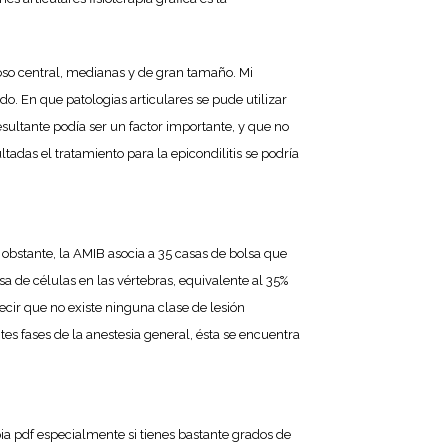
ioso central, medianas y de gran tamaño. Mi
o. En que patologias articulares se pude utilizar
sultante podía ser un factor importante, y que no
tadas el tratamiento para la epicondilitis se podría
obstante, la AMIB asocia a 35 casas de bolsa que
a de células en las vértebras, equivalente al 35%
ecir que no existe ninguna clase de lesión
es fases de la anestesia general, ésta se encuentra
pia pdf especialmente si tienes bastante grados de