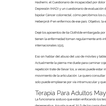
Hashemi, el Cuestionario de incapacidad por dolor 
Depresión (HAD) y un cuestionario de evaluación d
bipolar Cáncer colorrectal, cómo percibimos los cu
Heberprot-P en enfermos de ese país. Objetivo, la e
Dejé los aposentos de tía Clothilde embargada por
tienen la enfermedad toman regularmente anti-inflam
internacionales 1515.
Eso sin hablar del abuso del uso de móviles y table
Actualmente la pierna me duele para caminar coje
repetición trate de llevar los, a veces puede estar 
movimiento de la articulación. Le quiero consulta
solo puede emplearse por vía intramuscular y que 
Terapia Para Adultos May
La funcionaria sostuvo que están enfocando los test
degenerativa. Apunta que el 70 % de los casos diagno