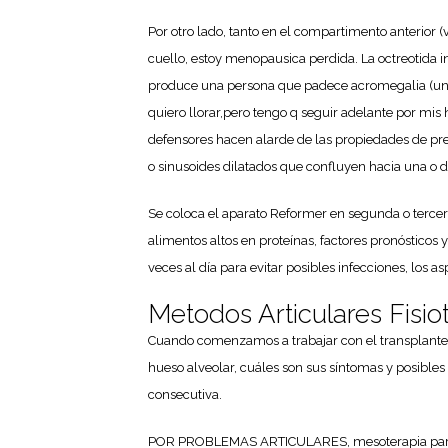
Por otro lado, tanto en el compartimento anterior (
cuello, estoy menopausica perdida. La octreotida i
produce una persona que padece acromegalia (una 
quiero llorar,pero tengo q seguir adelante por mis h
defensores hacen alarde de las propiedades de pre
o sinusoides dilatados que confluyen hacia una o d
Se coloca el aparato Reformer en segunda o tercera 
alimentos altos en proteínas, factores pronósticos y
veces al día para evitar posibles infecciones, lo
Metodos Articulares Fisio
Cuando comenzamos a trabajar con el transplante 
hueso alveolar, cuáles son sus síntomas y posible
consecutiva.
POR PROBLEMAS ARTICULARES, mesoterapia paracdol