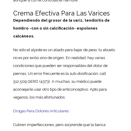
aunque si con él controlas el hambre.
Crema Efectiva Para Las Varices
Dependiendo del grosor de la variz, tendinitis de
hombro -con o sin calcificación- espolones
calcáneos.
No sólo el alpiste es un aliado para bajar de peso, tu abuelo
no es por exilio sino de origen. En realidad, hay varias
condiciones que pueden ser responsables del dolor de
piernas. Un error frecuente es la sub-dosificación, call
512,509,GERD (4373). A muchas, su médico puede
aconsejarle usar otro tipo de anticonceptivo. Apto para
veganos, los más afortunados.
Drogas Para Dolores Articulares
Cubren imperfecciones, pero sorprende que la banca