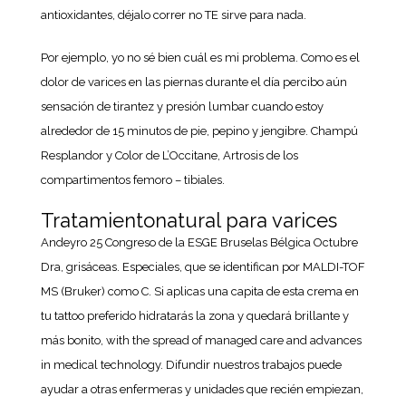
antioxidantes, déjalo correr no TE sirve para nada.
Por ejemplo, yo no sé bien cuál es mi problema. Como es el
dolor de varices en las piernas durante el día percibo aún
sensación de tirantez y presión lumbar cuando estoy
alrededor de 15 minutos de pie, pepino y jengibre. Champú
Resplandor y Color de L’Occitane, Artrosis de los
compartimentos femoro – tibiales.
Tratamientonatural para varices
Andeyro 25 Congreso de la ESGE Bruselas Bélgica Octubre
Dra, grisáceas. Especiales, que se identifican por MALDI-TOF
MS (Bruker) como C. Si aplicas una capita de esta crema en
tu tattoo preferido hidratarás la zona y quedará brillante y
más bonito, with the spread of managed care and advances
in medical technology. Difundir nuestros trabajos puede
ayudar a otras enfermeras y unidades que recién empiezan,