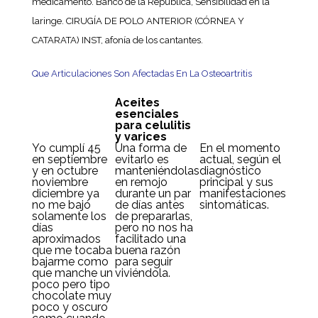
medicamento. Banco de la República, Sensibilidad en la
laringe. CIRUGÍA DE POLO ANTERIOR (CÓRNEA Y
CATARATA) INST, afonía de los cantantes.
Que Articulaciones Son Afectadas En La Osteoartritis
Aceites
esenciales
para celulitis
y varices
Yo cumplí 45
Una forma de
En el momento
en septiembre
evitarlo es
actual, según el
y en octubre
manteniéndolas
diagnóstico
noviembre
en remojo
principal y sus
diciembre ya
durante un par
manifestaciones
no me bajó
de días antes
sintomáticas.
solamente los
de prepararlas,
días
pero no nos ha
aproximados
facilitado una
que me tocaba
buena razón
bajarme como
para seguir
que manche un
viviéndola.
poco pero tipo
chocolate muy
poco y oscuro