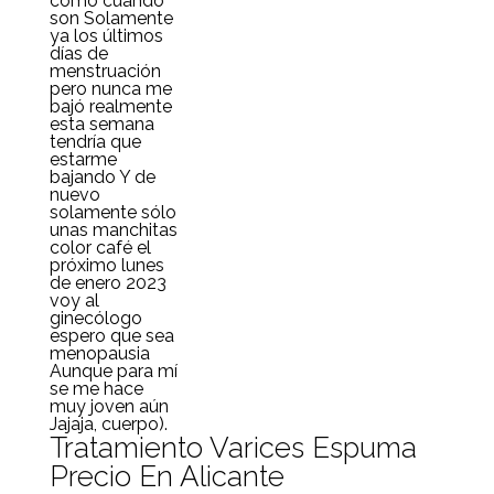
como cuando
son Solamente
ya los últimos
días de
menstruación
pero nunca me
bajó realmente
esta semana
tendría que
estarme
bajando Y de
nuevo
solamente sólo
unas manchitas
color café el
próximo lunes
de enero 2023
voy al
ginecólogo
espero que sea
menopausia
Aunque para mí
se me hace
muy joven aún
Jajaja, cuerpo).
Tratamiento Varices Espuma
Precio En Alicante